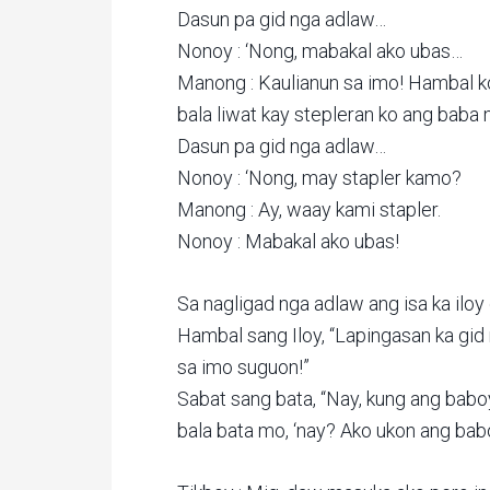
Dasun pa gid nga adlaw…
Nonoy : ‘Nong, mabakal ako ubas…
Manong : Kaulianun sa imo! Hambal k
bala liwat kay stepleran ko ang baba 
Dasun pa gid nga adlaw…
Nonoy : ‘Nong, may stapler kamo?
Manong : Ay, waay kami stapler.
Nonoy : Mabakal ako ubas!
Sa nagligad nga adlaw ang isa ka iloy
Hambal sang Iloy, “Lapingasan ka gid
sa imo suguon!”
Sabat sang bata, “Nay, kung ang babo
bala bata mo, ‘nay? Ako ukon ang bab