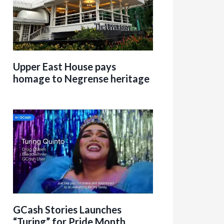
Upper East House pays
homage to Negrense heritage
GCash Stories Launches
“Turing” for Pride Month