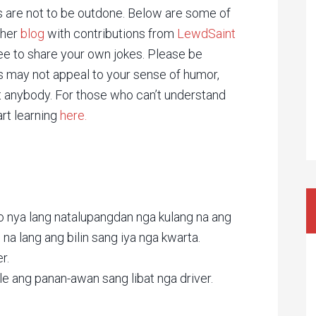
 are not to be outdone. Below are some of
ther
blog
with contributions from
LewdSaint
ee to share your own jokes. Please be
s may not appeal to your sense of humor,
ult anybody. For those who can’t understand
art learning
here.
o nya lang natalupangdan nga kulang na ang
 na lang ang bilin sang iya nga kwarta.
r.
e ang panan-awan sang libat nga driver.