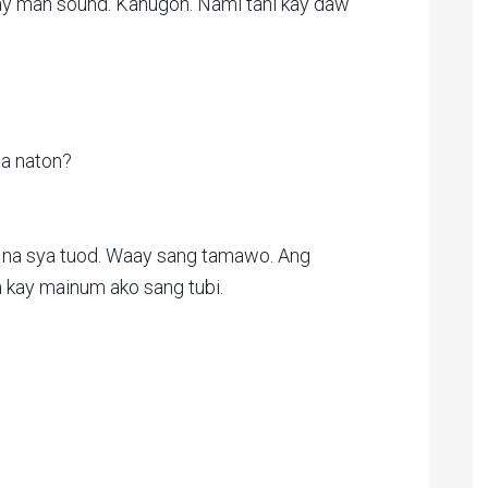
ay man sound. Kanugon. Nami tani kay daw
na naton?
di na sya tuod. Waay sang tamawo. Ang
 kay mainum ako sang tubi.