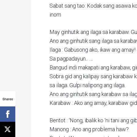
Sabat sang tao: Kodak sang asawa ko, 
inom
May ginhutik ang ilaga sa karabaw. Gu
Ano ang ginhutik sang ilaga sa karab
Ilaga : Gabusong ako, ikaw ang amay!
Sa pagpadayun.. ….
Bangud indi makapati ang karabaw, gin
Sobra gid ang kalipay sang karabaw k
sa ilaga. Gulpi nalipong ang ilaga.
Ano ang ginhutik sang karabaw sa ila
Shares
Karabaw : Ako ang amay, karabaw gid
Bentot : ‘Nong, ibalik ko ‘ni tani ang g
Manong : Ano ang problema haw?