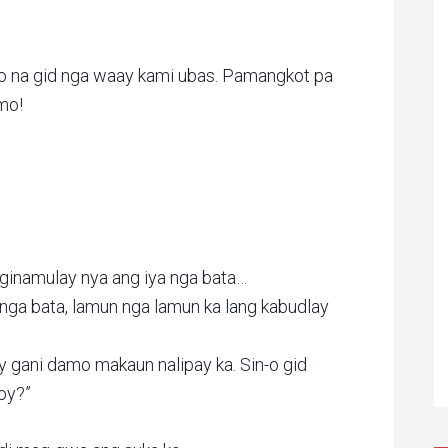
o na gid nga waay kami ubas. Pamangkot pa
mo!
 ginamulay nya ang iya nga bata…
 nga bata, lamun nga lamun ka lang kabudlay
y gani damo makaun nalipay ka. Sin-o gid
oy?”