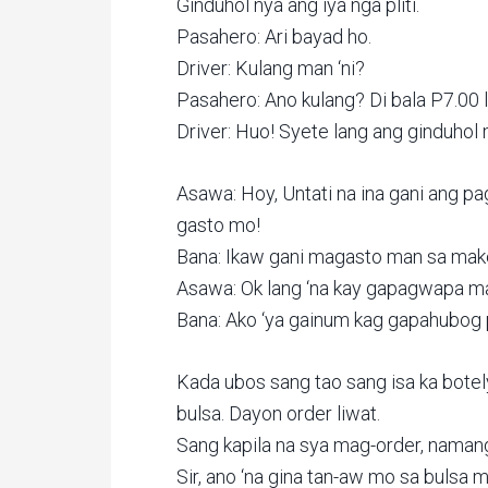
Ginduhol nya ang iya nga pliti.
Pasahero: Ari bayad ho.
Driver: Kulang man ‘ni?
Pasahero: Ano kulang? Di bala P7.00 l
Driver: Huo! Syete lang ang ginduho
Asawa: Hoy, Untati na ina gani ang 
gasto mo!
Bana: Ikaw gani magasto man sa make
Asawa: Ok lang ‘na kay gapagwapa ma
Bana: Ako ‘ya gainum kag gapahubog 
Kada ubos sang tao sang isa ka botel
bulsa. Dayon order liwat.
Sang kapila na sya mag-order, naman
Sir, ano ‘na gina tan-aw mo sa bulsa 