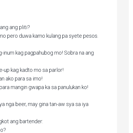
ang ang pliti?
l mo pero duwa kamo kulang pa syete pesos.
pag-inum kag pagpahubog mo! Sobra na ang
-up kag kadto mo sa parlor!
n ako para sa imo!
para mangin gwapa ka sa panulukan ko!
ya nga beer, may gina tan-aw sya sa iya
gkot ang bartender:
mo?