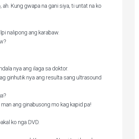
ah. Kung gwapa na gani siya, ti untat na ko
lpi nalipong ang karabaw.
aw?
dala nya ang ilaga sa doktor.
ag ginhutik nya ang resulta sang ultrasound
ga?
 man ang ginabusong mo kag kapid pa!
ibakal ko nga DVD.