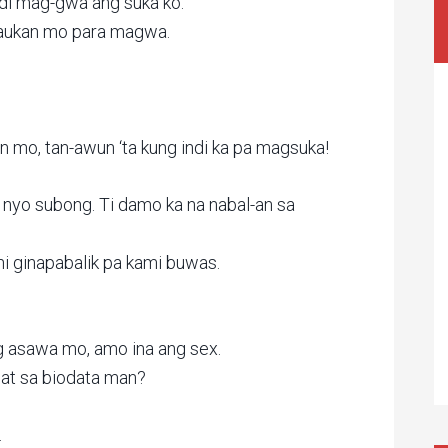
ndi mag-gwa ang suka ko.
ilaukan mo para magwa.
n mo, tan-awun ‘ta kung indi ka pa magsuka!
se nyo subong. Ti damo ka na nabal-an sa
i ginapabalik pa kami buwas.
 asawa mo, amo ina ang sex.
ulat sa biodata man?
.