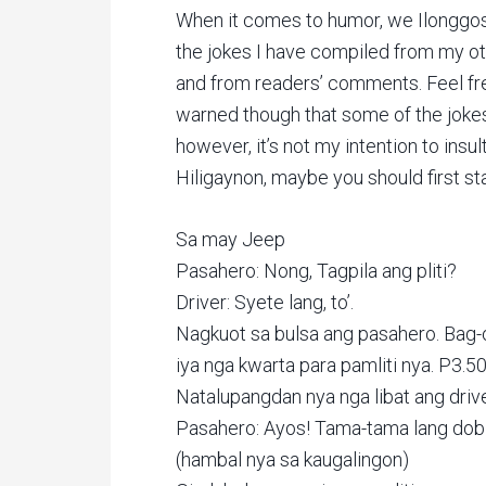
When it comes to humor, we Ilonggos
the jokes I have compiled from my o
and from readers’ comments. Feel fr
warned though that some of the joke
however, it’s not my intention to ins
Hiligaynon, maybe you should first st
Sa may Jeep
Pasahero: Nong, Tagpila ang pliti?
Driver: Syete lang, to’.
Nagkuot sa bulsa ang pasahero. Bag-
iya nga kwarta para pamliti nya. P3.50
Natalupangdan nya nga libat ang drive
Pasahero: Ayos! Tama-tama lang dobl
(hambal nya sa kaugalingon)