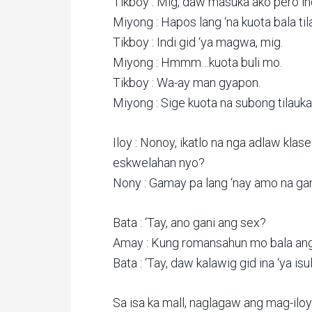
Tikboy : Mig, daw masuka ako pero i
Miyong : Hapos lang ‘na kuota bala t
Tikboy : Indi gid ‘ya magwa, mig.
Miyong : Hmmm…kuota buli mo.
Tikboy : Wa-ay man gyapon.
Miyong : Sige kuota na subong tilauka
Iloy : Nonoy, ikatlo na nga adlaw kla
eskwelahan nyo?
Nony : Gamay pa lang ‘nay amo na gan
Bata : ‘Tay, ano gani ang sex?
Amay : Kung romansahun mo bala ang
Bata : ‘Tay, daw kalawig gid ina ‘ya is
Sa isa ka mall, naglagaw ang mag-iloy