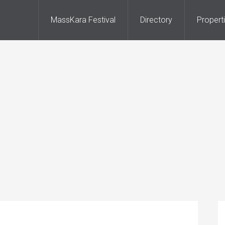
MassKara Festival
Directory
Propert