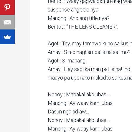
Bentot : Waay gagwa picture kag wa
suspense ang title nya.
Manong : Ano ang title nya?
Bentot : “THE LENS CLEANER”.
Agot : Tay, may tamawo kuno sa kusi
Amay : Sin-o naghambal sina sa imo?
Agot : Si manang.
Amay : Hay sagi ka man pati sina! In
maayo pa updi ako makadto sa kusina
Nonoy : Mabakal ako ubas….
Manong : Ay waay kami ubas.
Dasun nga adlaw…
Nonoy : Mabakal ako ubas….
Manong : Ay waay kami ubas.